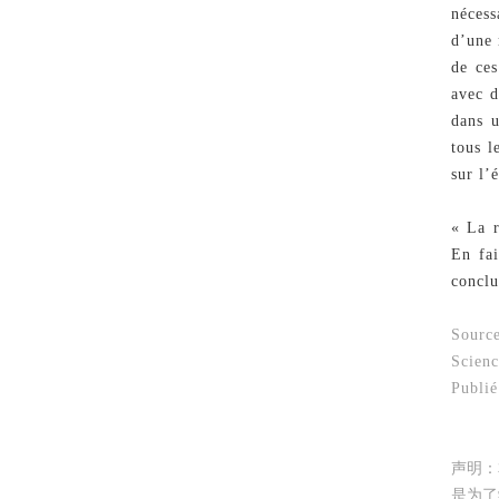
nécess
d’une 
de ces
avec d
dans 
tous l
sur l’
« La r
En fai
conclu
Source
Scien
Publié
声明：
是为了