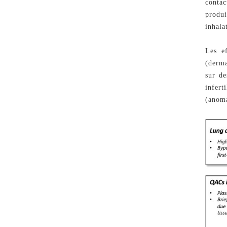
conta
produi
inhala
Les ef
(derma
sur de
infer
(anoma