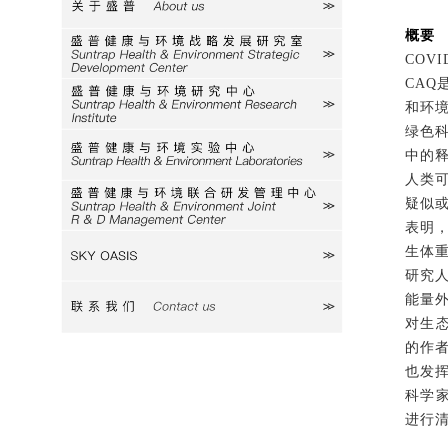
关于盛普
概要
研究室
COVI
CAQ
研究中心
和环
绿色
中的
实验中心
人类
疑似
研发中心
表明
生体
SKY
研究
能量
联系我们
对生
的作
也发
科学
进行