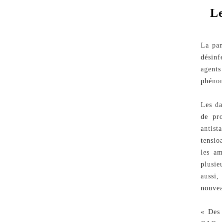
Le
La pan
désinf
agent
phénom
Les d
de pr
antist
tensio
les am
plusie
aussi
nouvea
« Des