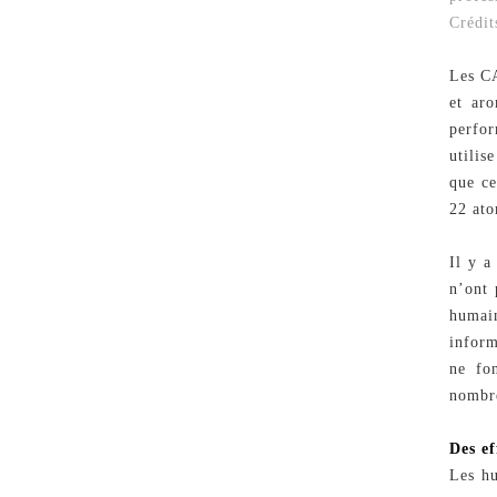
Crédit
Les CA
et aro
perfor
utilis
que ce
22 ato
Il y a
n’ont 
humai
inform
ne fon
nombr
Des ef
Les hu