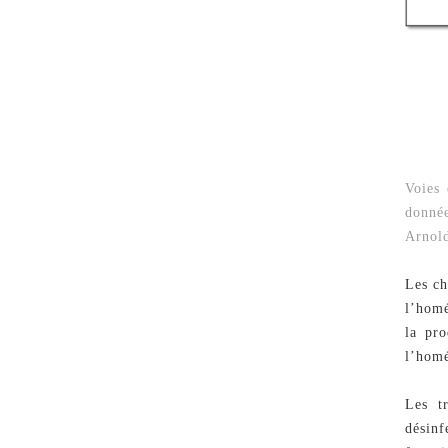
Voies 
donnée
Arnold
Les ch
l’homé
la pro
l’homé
Les t
désin