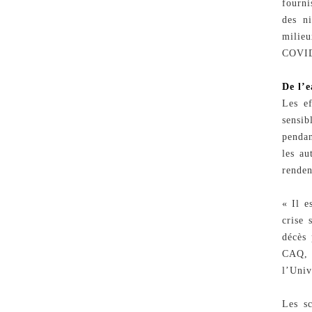
fourni
des ni
milieu
COVID-
De l’e
Les ef
sensib
pendan
les au
renden
« Il e
crise 
décès 
CAQ, 
l’Univ
Les sc