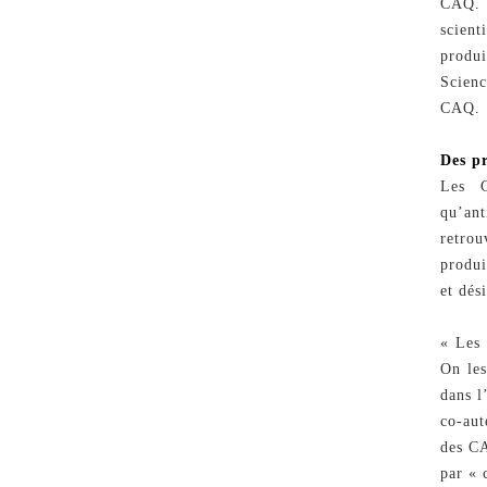
CAQ. 
scient
produ
Scienc
CAQ.
Des p
Les C
qu’ant
retrou
produi
et dés
« Les 
On les
dans l
co-aut
des CA
par « 