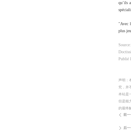
qu’ils 
spécial
"Avec l
plus je
Source:
Doctis
Publié 
声明：
究，并
本站是
但是能
的最终
前一
ꄴ
后一
ꄲ