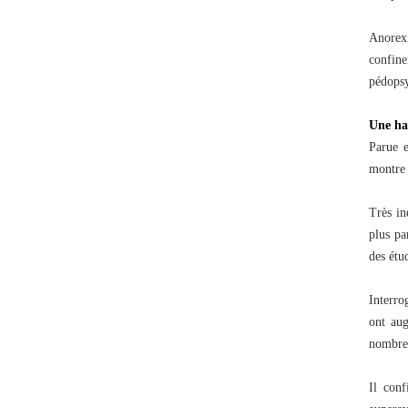
Anorex
confin
pédopsy
Une ha
Parue e
montre 
Très in
plus pa
des étu
Interro
ont aug
nombre 
Il conf