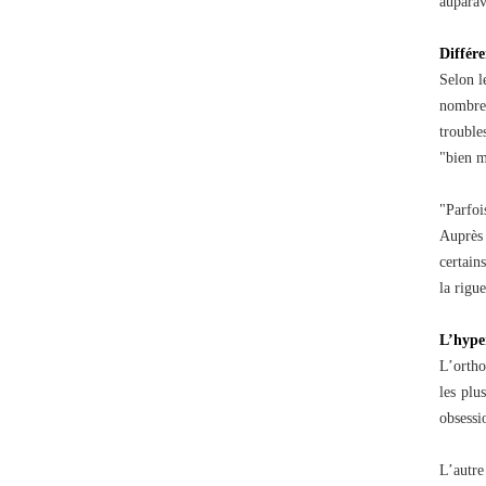
auparav
Différe
Selon l
nombre 
trouble
"bien m
"Parfoi
Auprès 
certain
la rigu
L’hyper
L’ortho
les plu
obsessi
L’autre