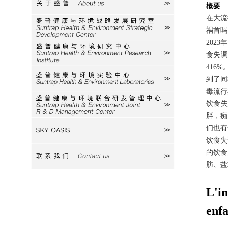
关于盛普
概要
在大流
研究室
祸首吗
2023
年
研究中心
食失
416%
到了同
实验中心
毒流行
饮食
研发中心
胖，痴
们也有
SKY
饮食失
的饮食
联系我们
肪、盐
L'i
enfa