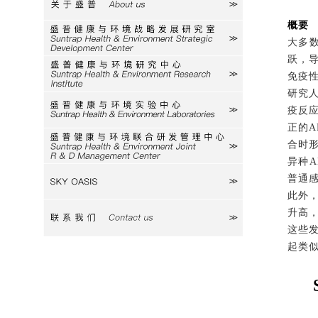
关于盛普
概要
研究室
大多
跃，
研究中心
免疫
研究
疫反
实验中心
正的
A
合时
研发中心
异种
A
普通
SKY
此外
升高
联系我们
这些
起类