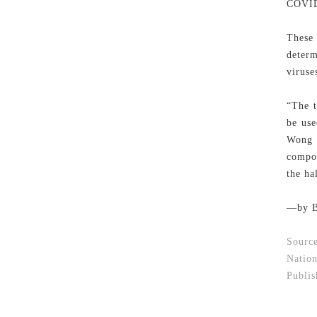
COVID-
These 
deter
viruse
“The t
be use
Wong 
compon
the ha
—by B
Sourc
Nation
Publis