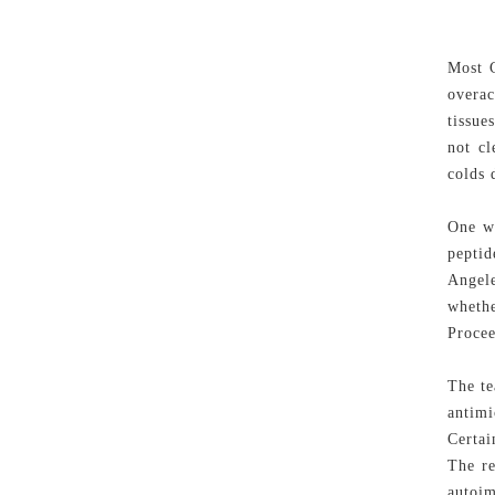
Most C
overac
tissue
not c
colds 
One wa
pepti
Angele
wheth
Procee
The te
antimi
Certa
The r
autoim