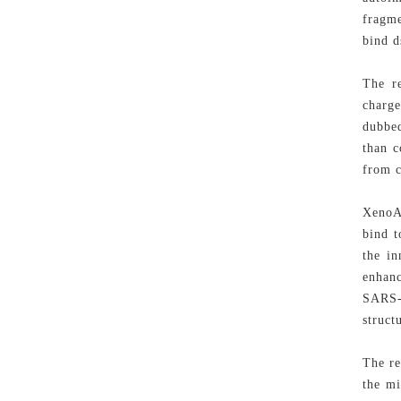
fragme
bind d
The r
charge
dubbe
than 
from 
XenoAM
bind t
the i
enhanc
SARS-
struct
The re
the mi